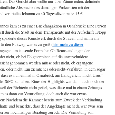
ären. Das Gericht aber wollte nur über Zäune reden, definierte
mündliche Absprache des damaligen Prokuristen mit der
d verurteilte Johanna zu 40 Tagessätzen zu je 15 €.
annes kam es zu einer Blickfangaktion in Osnabrück: Eine Person
ll durch die Stadt an dem Transparente mit der Aufschrift „Stopp
ig spazierte dieses Kunstwerk durch die Straßen und nahm am
 für den Fußweg war es zu groß (
hier mehr zu dieser
 hingegen um tausende Formalia: Ob Beanstandungen der
der nicht, ob bei Folgeterminen auf die unverschuldete
sicht genommen werden müsse oder nicht, ob ergangene
n, oder nicht. Ein ziemliches oder-nicht-Verfahren, in dem sogar
e dass es nun einmal in Osnabrück am Landgericht „nicht Usus“
der StPO zu halten. Eines der Highlights war dann auch noch der
weil der Richterin nicht gefiel, was diese mal in einem Zeitungs-
kam es dann zur Verurteilung, doch auch die war etwas
fahren: Nachdem die Kammer bereits zum Zweck der Verkündung
 hatte und bemerkte, dass der Angeklagte nicht da war (was sein
mmer zur nochmaligen Beratung zurück. Die Vermutung von