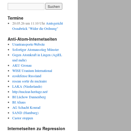
Termine
20.05.26 um 11:10 Uhr
Amtsgericht
Osnabrück "Wider die Ordnung"
Anti-Atom-Internetseiten
Urantransporte-Website
Sofortiger Atomausstieg Münster
Gegen Atomkraft in Lingen (AgiEL
und mehr)
AKU Gronau
WISE Uranium International
ecodefense Russland
reseau sortir du nucleaire
LAKA (Niederlande)
http://nuclear-heritage.net/
BI Lüchow Dannenberg
BI Ahaus
AG Schacht Konrad
SAND (Hamburg)
Castor stoppen
Internetseiten zu Repression