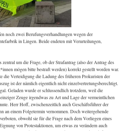
efen noch zwei Berufungsverhandlungen wegen der
efarbrik in Lingen. Beide endeten mit Verurteilungen,
zentral um die Frage, ob der Strafantrag (also der Antrag des
*innen mögen bitte bestraft werden) korrekt gestellt worden war.
e die Verteidigung die Ladung des früheren Prokuristen der
zug ist der nämlich eigentlich nicht einzelvertretungsberechtigt.
al. Geladen wurde er schlussendlich trotzdem, weil die
n einziger Zeuge irgendwas zu Art und Lage der vermeintlichen
te. Herr Hoff, zwischenzeitlich auch Geschäftsführer der
nn an einem Folgetermin vernommen. Doch weitergehende
verboten, obwohl sie für die Frage nach dem Vorliegen eines
 Eignung von Protestaktionen, um etwas zu verändern auch