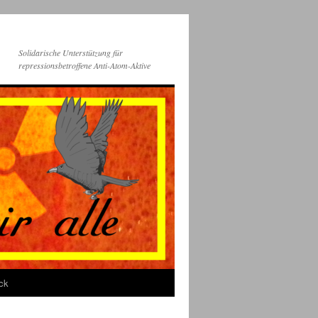
Solidarische Unterstützung für
repressionsbetroffene Anti-Atom-Aktive
ck