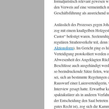
formaljuristisch relevant gewesen w
den Verweis auf eine vermeintlich 
Geschäftsführung als ausreichend un
Anlässlich des Prozesses gegen Joh
zog mit einem knallgelben Holzgeste
Castor“ befestigt waren. Seelenruh
regulären Straßenverkehr teil, denn
Aktionsform
). Im Gericht ging es
Verteidigung protokolliert werden o
Abwesenheit des Angeklagten Rück
Beschlüsse auch ausgehändigt werde
so beeindruckende Sätze fielen, wi
sei, sich an bestimmte Regelungen 
Rauswurf einer Laienverteidigerin, 
Interview gesagt hatte. Erwartbar 
spaktakulärer als in anderen Ver
der Entscheidung den Saal betreten
gutes Recht ist), zog sich die Ka