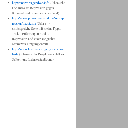
http://antirrr.nirgendwo.info
(Übersicht
und Infos zu Repression gegen
Klimaaktivist_innen im Rheinland)
http
://www.projektwerkstatt.de/antirep
ression/haupt.htm
(Sehr (!!)
umfangreiche Seite mit vielen Tipps,
Tricks, Erfahrungen rund um
Repression und einen möglichst
offensiven Umgang damit)
http://www.laienverteidigung.siehe.we
bsite
(Infoseite der Projektwerkstatt zu
Selbst- und Laienverteidigung)