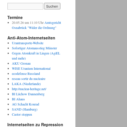
Termine
20.05.26 um 11:10 Uhr
Amtsgericht
Osnabrück "Wider die Ordnung"
Anti-Atom-Internetseiten
Urantransporte-Website
Sofortiger Atomausstieg Münster
Gegen Atomkraft in Lingen (AgiEL
und mehr)
AKU Gronau
WISE Uranium International
ecodefense Russland
reseau sortir du nucleaire
LAKA (Niederlande)
http://nuclear-heritage.net/
BI Lüchow Dannenberg
BI Ahaus
AG Schacht Konrad
SAND (Hamburg)
Castor stoppen
Internetseiten zu Repression