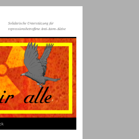
Solidarische Unterstützung für
repressionsbetroffene Anti-Atom-Aktive
ck