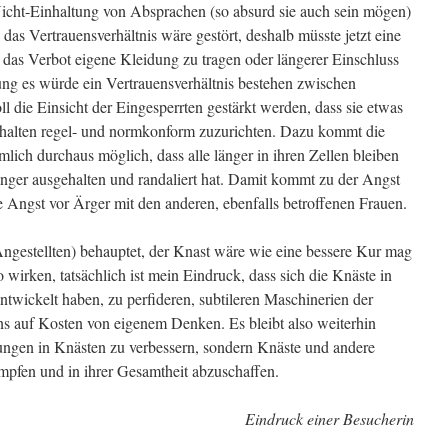
icht-Einhaltung von Absprachen (so absurd sie auch sein mögen)
das Vertrauensverhältnis wäre gestört, deshalb müsste jetzt eine
das Verbot eigene Kleidung zu tragen oder längerer Einschluss
lung es würde ein Vertrauensverhältnis bestehen zwischen
l die Einsicht der Eingesperrten gestärkt werden, dass sie etwas
rhalten regel- und normkonform zuzurichten. Dazu kommt die
ämlich durchaus möglich, dass alle länger in ihren Zellen bleiben
änger ausgehalten und randaliert hat. Damit kommt zu der Angst
 Angst vor Ärger mit den anderen, ebenfalls betroffenen Frauen.
Angestellten) behauptet, der Knast wäre wie eine bessere Kur mag
so wirken, tatsächlich ist mein Eindruck, dass sich die Knäste in
entwickelt haben, zu perfideren, subtileren Maschinerien der
 auf Kosten von eigenem Denken. Es bleibt also weiterhin
gungen in Knästen zu verbessern, sondern Knäste und andere
ämpfen und in ihrer Gesamtheit abzuschaffen.
Eindruck einer Besucherin