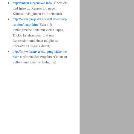
http://antirrr.nirgendwo.info
(Übersicht
und Infos zu Repression gegen
Klimaaktivist_innen im Rheinland)
http
://www.projektwerkstatt.de/antirep
ression/haupt.htm
(Sehr (!!)
umfangreiche Seite mit vielen Tipps,
Tricks, Erfahrungen rund um
Repression und einen möglichst
offensiven Umgang damit)
http://www.laienverteidigung.siehe.we
bsite
(Infoseite der Projektwerkstatt zu
Selbst- und Laienverteidigung)