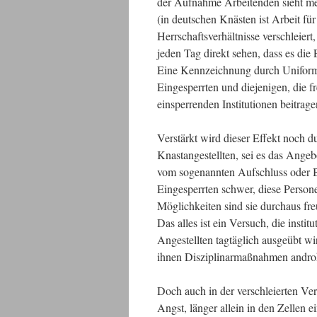
der Aufnahme Arbeitenden sieht men
(in deutschen Knästen ist Arbeit fü
Herrschaftsverhältnisse verschleier
jeden Tag direkt sehen, dass es di
Eine Kennzeichnung durch Uniforme
Eingesperrten und diejenigen, die fr
einsperrenden Institutionen beitrag
Verstärkt wird dieser Effekt noch d
Knastangestellten, sei es das Angeb
vom sogenannten Aufschluss oder Be
Eingesperrten schwer, diese Pers
Möglichkeiten sind sie durchaus fre
Das alles ist ein Versuch, die insti
Angestellten tagtäglich ausgeübt w
ihnen Disziplinarmaßnahmen andro
Doch auch in der verschleierten Ve
Angst, länger allein in den Zellen 