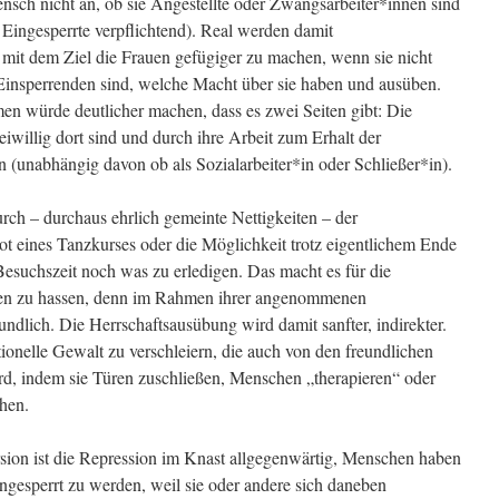
sch nicht an, ob sie Angestellte oder Zwangsarbeiter*innen sind
r Eingesperrte verpflichtend). Real werden damit
t, mit dem Ziel die Frauen gefügiger zu machen, wenn sie nicht
e Einsperrenden sind, welche Macht über sie haben und ausüben.
n würde deutlicher machen, dass es zwei Seiten gibt: Die
eiwillig dort sind und durch ihre Arbeit zum Erhalt der
en (unabhängig davon ob als Sozialarbeiter*in oder Schließer*in).
urch – durchaus ehrlich gemeinte Nettigkeiten – der
ot eines Tanzkurses oder die Möglichkeit trotz eigentlichem Ende
suchszeit noch was zu erledigen. Das macht es für die
onen zu hassen, denn im Rahmen ihrer angenommenen
undlich. Die Herrschaftsausübung wird damit sanfter, indirekter.
tutionelle Gewalt zu verschleiern, die auch von den freundlichen
ird, indem sie Türen zuschließen, Menschen „therapieren“ oder
hen.
rsion ist die Repression im Knast allgegenwärtig, Menschen haben
eingesperrt zu werden, weil sie oder andere sich daneben