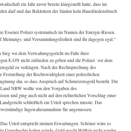
ltschaft ein Jahr zuvor bereits klargestellt hatte, dass im
den darf und das Beklettern der Säulen kein Hausfriedensbruch
die Essener Polizei systematisch im Namen der Energie-Riesen.
f Meinungs- und Versammlungsfreiheit sind ihr dagegen egal.“
m Sieg vor dem Verwaltungsgericht im Falle ihrer
gen E.ON nicht zufrieden zu geben und die Polizei vor dem
zensgeld zu verklagen. Nach der Rechtsprechung des
e Feststellung der Rechtswidrigkeit einer polizeilichen
tuung dar, so dass Anspruch auf Schmerzensgeld besteht. Die
das Land NRW wollte von den Vorgaben des
ssen und ging auch nicht auf den richterlichen Vorschlag einer
 Landgericht schließlich ein Urteil sprechen musste. Das
e zweistündige Ingewahrsamnahme für angemessen.
: „ Das Urteil entspricht meinen Erwartungen. Schöner wäre es
 die Grundrechte halten würde. Geld macht Willkür nicht wieder