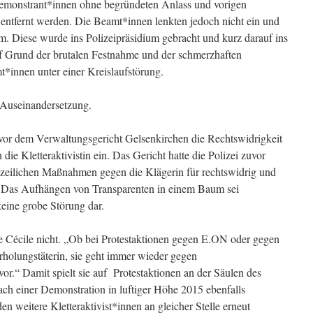
emonstrant*innen ohne begründeten Anlass und vorigen
entfernt werden. Die Beamt*innen lenkten jedoch nicht ein und
. Diese wurde ins Polizeipräsidium gebracht und kurz darauf ins
auf Grund der brutalen Festnahme und der schmerzhaften
innen unter einer Kreislaufstörung.
e Auseinandersetzung.
vor dem Verwaltungsgericht Gelsenkirchen die Rechtswidrigkeit
ie Kletteraktivistin ein. Das Gericht hatte die Polizei zuvor
lizeilichen Maßnahmen gegen die Klägerin für rechtswidrig und
t. Das Aufhängen von Transparenten in einem Baum sei
eine grobe Störung dar.
te Cécile nicht. „Ob bei Protestaktionen gegen E.ON oder gegen
rholungstäterin, sie geht immer wieder gegen
or.“ Damit spielt sie auf Protestaktionen an der Säulen des
h einer Demonstration in luftiger Höhe 2015 ebenfalls
n weitere Kletteraktivist*innen an gleicher Stelle erneut