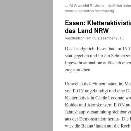
←
OLG verwirft Revision – Unüblich hohes 
Atom-Ankettaktion rechtskräftig
Essen: Kletteraktivis
das Land NRW
Veröffentlicht am
15. Dezember 2016
Das Landgericht Essen hat am 15.
statt gegeben und ihr ein Schmerze
Ingewahrsamnahme anlässlich ein
zugesprochen.
Umweltaktivist*innen hatten im Mai
von E.ON angekündigt und eine Dem
Kletteraktivistin Cécile Lecomte w
Kohle- und Atomkonzern E.ON aufhä
Jahreshauptversammlung sichtbar zu
aus der Demonstration heraus. Die K
wies die Beamt*innen auf die Rechts