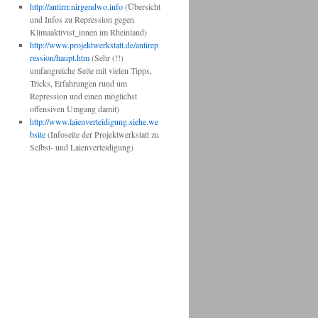
http://antirrr.nirgendwo.info
(Übersicht
und Infos zu Repression gegen
Klimaaktivist_innen im Rheinland)
http
://www.projektwerkstatt.de/antirep
ression/haupt.htm
(Sehr (!!)
umfangreiche Seite mit vielen Tipps,
Tricks, Erfahrungen rund um
Repression und einen möglichst
offensiven Umgang damit)
http://www.laienverteidigung.siehe.we
bsite
(Infoseite der Projektwerkstatt zu
Selbst- und Laienverteidigung)