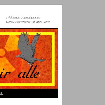
Solidarische Unterstützung für
repressionsbetroffene Anti-Atom-Aktive
ck