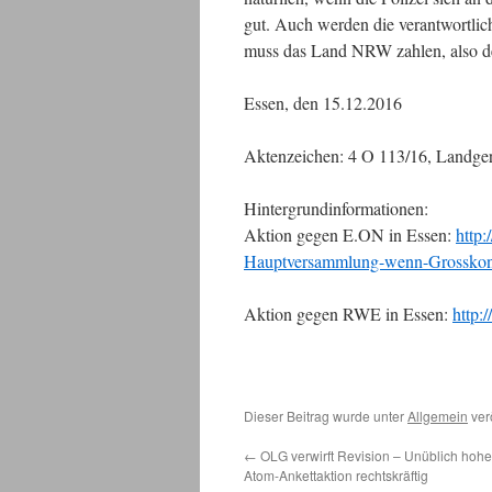
gut. Auch werden die verantwortli
muss das Land NRW zahlen, also de
Essen, den 15.12.2016
Aktenzeichen: 4 O 113/16, Landger
Hintergrundinformationen:
Aktion gegen E.ON in Essen:
http:
Hauptversammlung-wenn-Grosskonz
Aktion gegen RWE in Essen:
http:
Dieser Beitrag wurde unter
Allgemein
ver
←
OLG verwirft Revision – Unüblich hohes 
Atom-Ankettaktion rechtskräftig