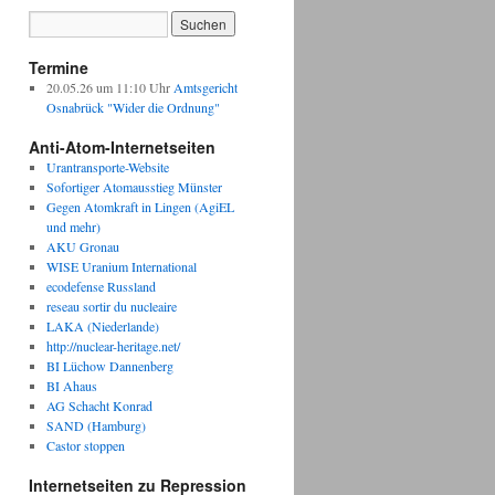
Termine
20.05.26 um 11:10 Uhr
Amtsgericht
Osnabrück "Wider die Ordnung"
Anti-Atom-Internetseiten
Urantransporte-Website
Sofortiger Atomausstieg Münster
Gegen Atomkraft in Lingen (AgiEL
und mehr)
AKU Gronau
WISE Uranium International
ecodefense Russland
reseau sortir du nucleaire
LAKA (Niederlande)
http://nuclear-heritage.net/
BI Lüchow Dannenberg
BI Ahaus
AG Schacht Konrad
SAND (Hamburg)
Castor stoppen
Internetseiten zu Repression