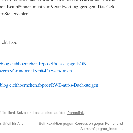
chen Beamt*innen nicht zur Verantwortung gezogen. Das Geld
r Steuerzahler.“
icht Essen
//blog.eichhoernchen.fr/post/Protest-gege-EON-
erne-Grundrechte-mit-Fuessen-treten
//blog.eichhoernchen.fr/post/RWE-auf-s-Dach-steigen
öffentlicht. Setze ein Lesezeichen auf den
Permalink
.
Urteil für Anti-
Soli-Faxaktion gegen Repression gegen Kohle- und
Atomkraftgegner_innen
→